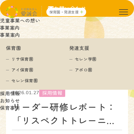
お問い合わせ
保育園・発達支援
児童事業への想い
事業案内
事業案内
お知らせ
保育園
発達支援
リサ保育園
セレン学園
TOP
お知らせ
アイ保育園
アポロ園
リーダー研修レポート：「リスペクトトレーニング」
セレン保育園
採用情報
2026.01.27
採用情報
お知らせ
リーダー研修レポート：
保育事例
「リスペクトトレーニン
グ」